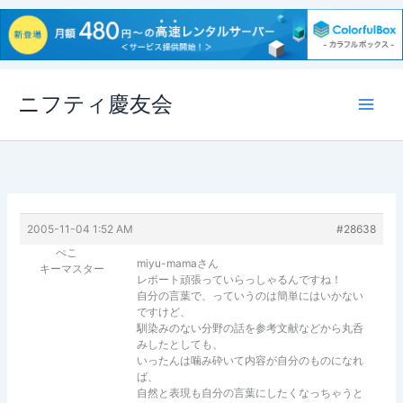
内
ニフティ慶友会
容
を
ス
キ
ッ
プ
2005-11-04 1:52 AM
#28638
ぺこ
miyu-mamaさん
キーマスター
レポート頑張っていらっしゃるんですね！
自分の言葉で、っていうのは簡単にはいかない
ですけど、
馴染みのない分野の話を参考文献などから丸呑
みしたとしても、
いったんは噛み砕いて内容が自分のものになれ
ば、
自然と表現も自分の言葉にしたくなっちゃうと