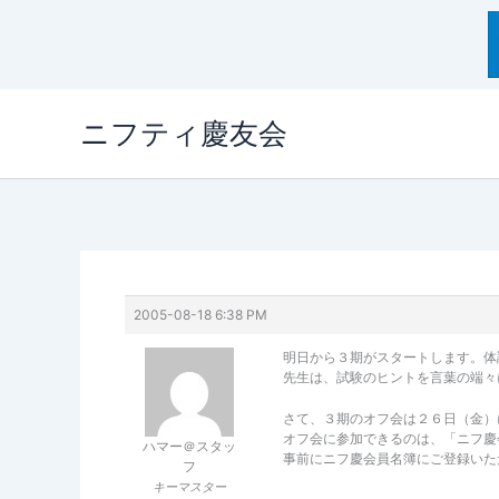
内
ニフティ慶友会
容
を
ス
キ
ッ
プ
2005-08-18 6:38 PM
明日から３期がスタートします。体
先生は、試験のヒントを言葉の端々
さて、３期のオフ会は２６日（金）
オフ会に参加できるのは、「ニフ慶
ハマー＠スタッ
事前にニフ慶会員名簿にご登録いた
フ
キーマスター