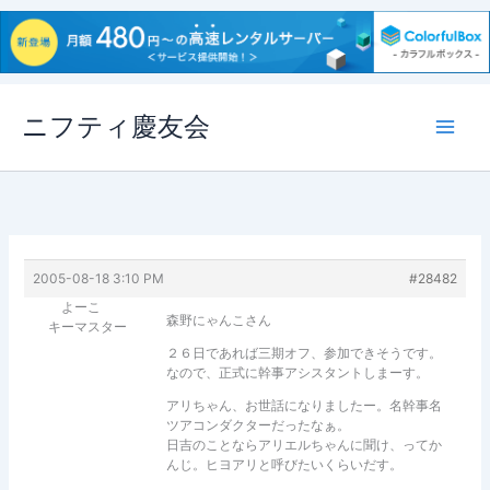
内
ニフティ慶友会
容
を
ス
キ
ッ
プ
2005-08-18 3:10 PM
#28482
よーこ
森野にゃんこさん
キーマスター
２６日であれば三期オフ、参加できそうです。
なので、正式に幹事アシスタントしまーす。
アリちゃん、お世話になりましたー。名幹事名
ツアコンダクターだったなぁ。
日吉のことならアリエルちゃんに聞け、ってか
んじ。ヒヨアリと呼びたいくらいだす。