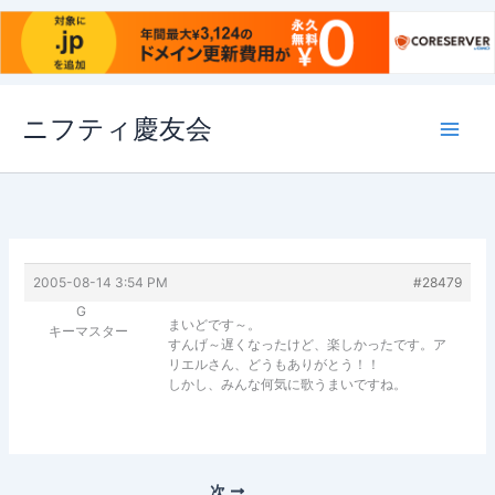
内
ニフティ慶友会
容
を
ス
キ
ッ
プ
2005-08-14 3:54 PM
#28479
G
まいどです～。
キーマスター
すんげ～遅くなったけど、楽しかったです。ア
リエルさん、どうもありがとう！！
しかし、みんな何気に歌うまいですね。
次