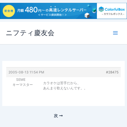
内
ニフティ慶友会
容
を
ス
キ
ッ
プ
2005-08-13 11:54 PM
#28475
SEME
カラオケは苦手だから、
キーマスター
あんまり歌えないんです。。
次