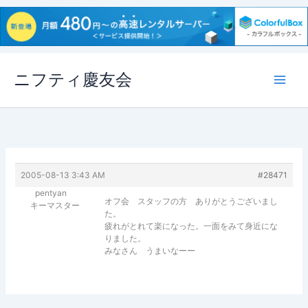
内
ニフティ慶友会
容
を
ス
キ
ッ
プ
2005-08-13 3:43 AM
#28471
pentyan
オフ会 スタッフの方 ありがとうございまし
キーマスター
た。
疲れがとれて楽になった。一面をみて身近にな
りました。
みなさん うまいなーー