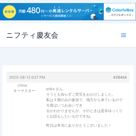
内
ニフティ慶友会
容
を
ス
キ
ッ
プ
2005-08-12 6:27 PM
#28464
citrus
eriko さん、
キーマスター
そうとも知らずご苦労をおかけしました。
私は II 期のみの参加で、地方から来ているので
今度はいつお会いでき
るかわかりませんが、そのときは是非ゆっくり
とお話もしたいものですね。
昨日は本当にありがとうございました！