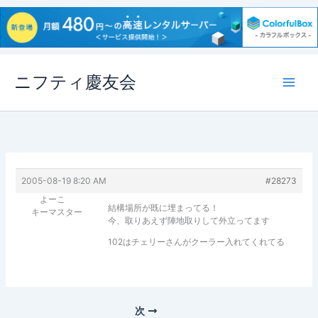
内
ニフティ慶友会
容
を
ス
キ
ッ
プ
2005-08-19 8:20 AM
#28273
よーこ
結構場所が既に埋まってる！
キーマスター
今、取りあえず陣地取りして外立ってます
102はチェリーさんがクーラー入れてくれてる
次