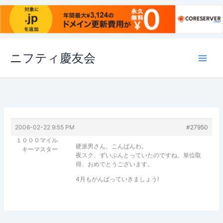
内
ニフティ慶友会
容
を
ス
キ
ッ
プ
2006-02-22 9:55 PM
#27950
１０００マイル
硬派男さん、こんばんわ。
キーマスター
夜スク、ずいぶんとっていたのですね。単位取
得、おめでとうございます。
4月もがんばっていきましょう!