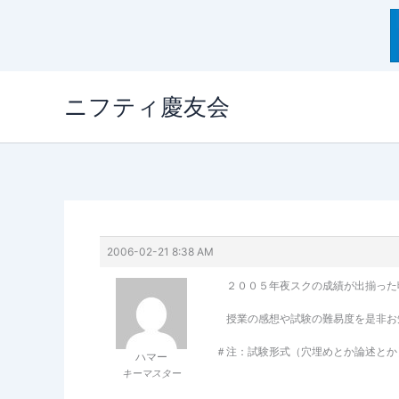
内
ニフティ慶友会
容
を
ス
キ
ッ
プ
2006-02-21 8:38 AM
２００５年夜スクの成績が出揃った
授業の感想や試験の難易度を是非お
＃注：試験形式（穴埋めとか論述とか
ハマー
キーマスター