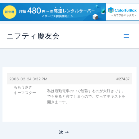
内
ニフティ慶友会
容
を
ス
キ
ッ
プ
2006-02-24 3:32 PM
#27487
ももうさぎ
私は通勤電車の中で勉強するのが大好きです。
キーマスター
でも座ると寝てしまうので、立ってテキストを
開きまーす。
次