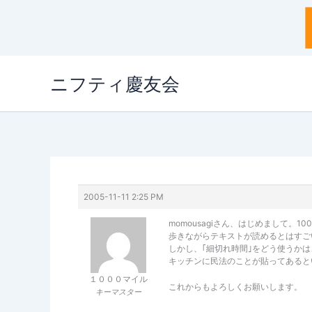
内
ニフティ慶友会
容
を
ス
キ
ッ
プ
2005-11-11 2:25 PM
momousagiさん、はじめまして。1
歩きながらテキストが読めるとはすご
しかし、｢細切れ時間｣をどう使うか
キッチンに民法のことが貼ってあると
１０００マイル
これからもよろしくお願いします。
キーマスター