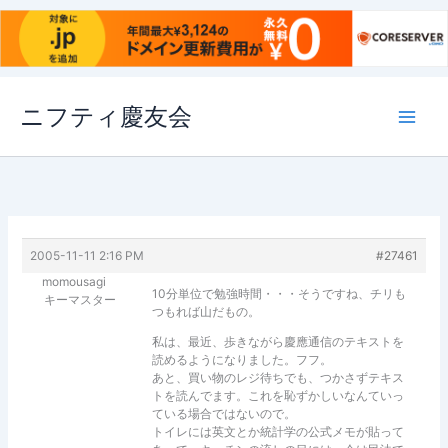
内
ニフティ慶友会
容
を
ス
キ
ッ
プ
2005-11-11 2:16 PM
#27461
momousagi
10分単位で勉強時間・・・そうですね、チリも
キーマスター
つもれば山だもの。
私は、最近、歩きながら慶應通信のテキストを
読めるようになりました。フフ。
あと、買い物のレジ待ちでも、つかさずテキス
トを読んでます。これを恥ずかしいなんていっ
ている場合ではないので。
トイレには英文とか統計学の公式メモが貼って