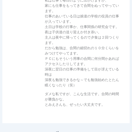
私は仕事で毎日のように出かけますが、
家にも仕事をもってきて合間をぬってやってい
ます。
仕事のあいている日は娘達の学校の役員の仕事
が入っています。
土日は学校の行事か、仕事関係の研究会です。
夜は子供達の送り迎えか付き添い。
主人は夜中に帰ってくるので夕食は２回つくり
ます。
だから勉強は、合間の細切れの１０分くらいを
みつけてやってます。
ＰＣにもそういう用事の合間に何分間かあれば
アクセスしたりしてます。
深夜に翌日の仕事の準備をして目が冴えている
時は
深夜も勉強できるかな～でも勉強始めたとたん
眠くなったり（笑）
ダメな私ですが、こんな生活です。合間の時間
が勝負かな。
とみえさんも、ぜったい大丈夫です。