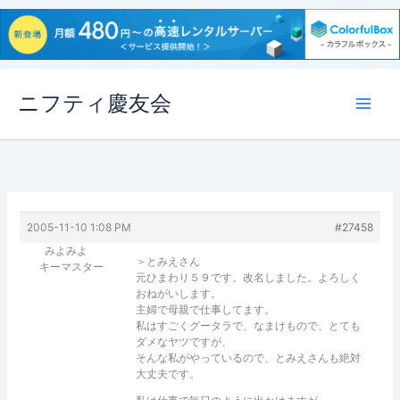
内
ニフティ慶友会
容
を
ス
キ
ッ
プ
2005-11-10 1:08 PM
#27458
みよみよ
＞とみえさん
キーマスター
元ひまわり５９です。改名しました。よろしく
おねがいします。
主婦で母親で仕事してます。
私はすごくグータラで、なまけもので、とても
ダメなヤツですが、
そんな私がやっているので、とみえさんも絶対
大丈夫です。