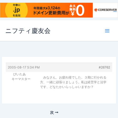
内
ニフティ慶友会
容
を
ス
キ
ッ
プ
2005-08-17 5:34 PM
#26762
ぴいたあ
みなさん、お疲れ様でした。３期に行かれる
キーマスター
方、一緒に頑張りましょう。私は経営学と法学
です、どなたかいらっしゃいますか？
次