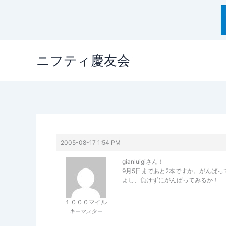
内
ニフティ慶友会
容
を
ス
キ
ッ
プ
2005-08-17 1:54 PM
gianluigiさん！
9月5日まであと2本ですか。がんば
よし、負けずにがんばってみるか！
１０００マイル
キーマスター