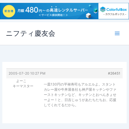
内
ニフティ慶友会
容
を
ス
キ
ッ
プ
2005-07-20 10:27 PM
#26451
よーこ
一皿130円の平禄寿司もアルエルよ。スタント
キーマスター
カレー屋や牛丼屋各社も神戸屋キッチンやファ
ーストキッチンなど、キッチンとおべんきょせ
ーよー！と、日吉じゅうがあたちたちお、応援
してくれてるだから。