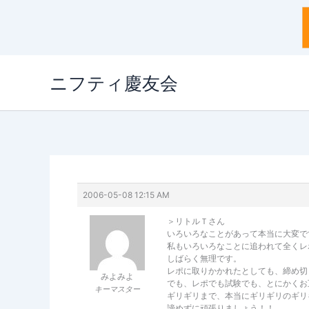
内
ニフティ慶友会
容
を
ス
キ
ッ
プ
2006-05-08 12:15 AM
＞リトルＴさん
いろいろなことがあって本当に大変で
私もいろいろなことに追われて全くレ
しばらく無理です。
レポに取りかかれたとしても、締め切
みよみよ
でも、レポでも試験でも、とにかくお
キーマスター
ギリギリまで、本当にギリギリのギリ
諦めずに頑張りましょう！！