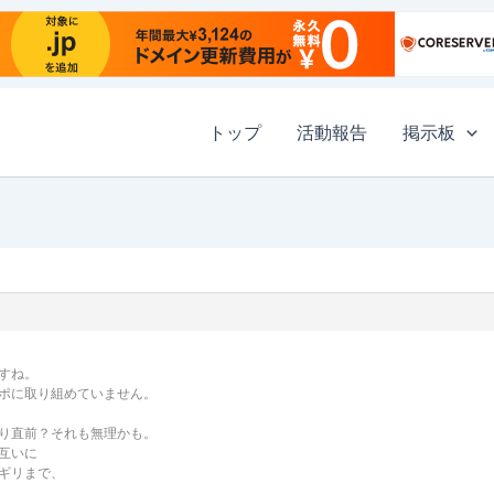
トップ
活動報告
掲示板
すね。
ポに取り組めていません。
り直前？それも無理かも。
互いに
ギリまで、