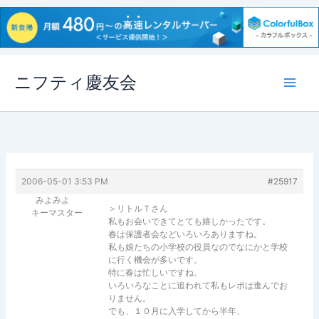
内
ニフティ慶友会
容
を
ス
キ
ッ
プ
2006-05-01 3:53 PM
#25917
みよみよ
＞リトルＴさん
キーマスター
私もお会いできてとても嬉しかったです。
春は保護者会などいろいろありますね。
私も娘たちの小学校の役員なのでなにかと学校
に行く機会が多いです。
特に春は忙しいですね。
いろいろなことに追われて私もレポは進んでお
りません。
でも、１０月に入学してから半年、