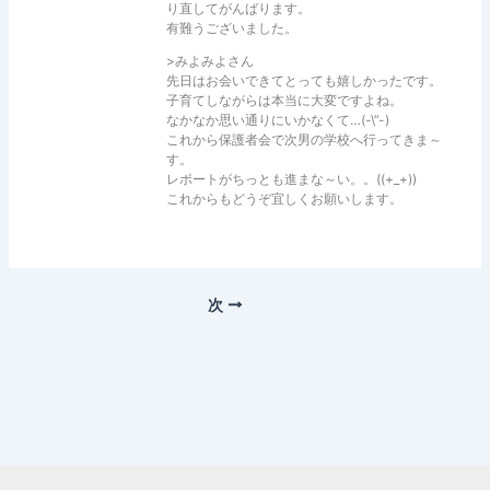
り直してがんばります。
有難うございました。
>みよみよさん
先日はお会いできてとっても嬉しかったです。
子育てしながらは本当に大変ですよね。
なかなか思い通りにいかなくて…(-\”-)
これから保護者会で次男の学校へ行ってきま～
す。
レポートがちっとも進まな～い。。((+_+))
これからもどうぞ宜しくお願いします。
次