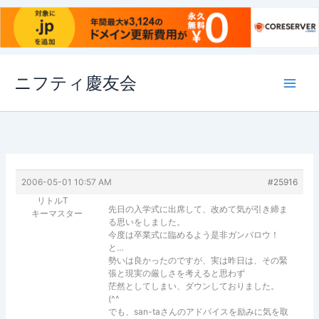
内
ニフティ慶友会
容
を
ス
キ
ッ
プ
2006-05-01 10:57 AM
#25916
リトルT
先日の入学式に出席して、改めて気が引き締ま
キーマスター
る思いをしました。
今度は卒業式に臨めるよう是非ガンバロウ！
と…
勢いは良かったのですが、実は昨日は、その緊
張と現実の厳しさを考えると思わず
茫然としてしまい、ダウンしておりました。
(^^ゞ
でも、san-taさんのアドバイスを励みに気を取