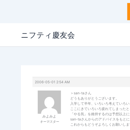
内
ニフティ慶友会
容
を
ス
キ
ッ
プ
2006-05-01 2:54 AM
＞san-taさん
どうもありがとうございます。
入学して半年、いろいろ考えていろい
ここにきていろいろ疲れてしまったと
「やる気」を維持するのは予想以上に
みよみよ
san-taさんからのアドバイスをも
キーマスター
これからもどうぞよろしくお願いしま