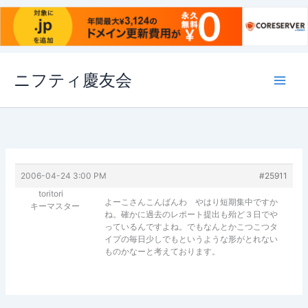
内
ニフティ慶友会
容
を
ス
キ
ッ
プ
2006-04-24 3:00 PM
#25911
toritori
よーこさんこんばんわ やはり短期集中ですか
キーマスター
ね。確かに過去のレポート提出も殆ど３日でや
っているんですよね。でもなんとかこつこつタ
イプの毎日少しでもというような形がとれない
ものかなーと考えております。