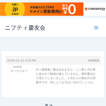
内
ニフティ慶友会
容
を
ス
キ
ッ
プ
2006-04-22 4:05 PM
#25906
toritori
全く脈絡無く書き込みますが、ここ数ヶ月仕事
キーマスター
に追われて勉強が進んでいません。教科書ばか
り増えてしまいました。５月からの進め方を思
案中です。同じような方はいるのでしょうか。
次