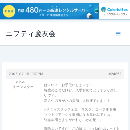
内
ニフティ慶友会
容
を
ス
キ
ッ
プ
2005-02-15 1:07 PM
#24852
eriko。
は～い！ お手伝いしま～す！
キーマスター
毎度のことだけど、入学おめでとうオフが楽し
いです。
新入生の方がたの参加、大歓迎ですよ～！
>さくらスタッフ全員 マスク、ゴーグル着用
ソウトウアヤシイ集団になる見込みですね。
強盗集団とまちがわれないか心配。。
関係ないですが、この日は my birthday っす♪