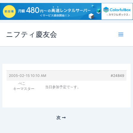
内
ニフティ慶友会
容
を
ス
キ
ッ
プ
2005-02-15 10:10 AM
#24849
ぺこ
当日参加予定で～す。
キーマスター
次