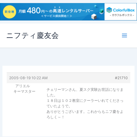
内
ニフティ慶友会
容
を
ス
キ
ッ
プ
2005-08-19 10:22 AM
#21710
アリエル
チェリーマンさん、夏スク実験お世話になりま
キーマスター
した。
１８日は１０２教室にクーラーいれてくださっ
ていたようで。
ありがとうございます。これからもニフ慶をよ
ろしく～！