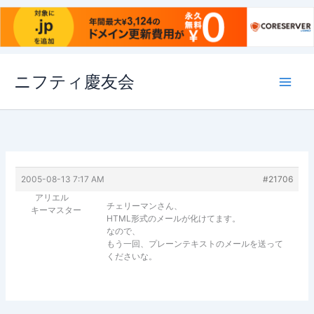
内
ニフティ慶友会
容
を
ス
キ
ッ
プ
2005-08-13 7:17 AM
#21706
アリエル
チェリーマンさん、
キーマスター
HTML形式のメールが化けてます。
なので、
もう一回、プレーンテキストのメールを送って
くださいな。