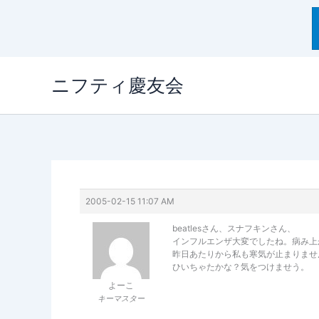
内
ニフティ慶友会
容
を
ス
キ
ッ
プ
2005-02-15 11:07 AM
beatlesさん、スナフキンさん、
インフルエンザ大変でしたね。病み上
昨日あたりから私も寒気が止まりませ
ひいちゃたかな？気をつけませう。
よーこ
キーマスター