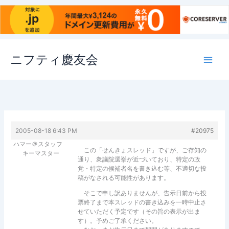
内
ニフティ慶友会
容
を
ス
キ
ッ
プ
2005-08-18 6:43 PM
#20975
ハマー＠スタッフ
この「せんきょスレッド」ですが、ご存知の
キーマスター
通り、衆議院選挙が近づいており、特定の政
党・特定の候補者名を書き込む等、不適切な投
稿がなされる可能性があります。
そこで申し訳ありませんが、告示日前から投
票終了まで本スレッドの書き込みを一時中止さ
せていただく予定です（その旨の表示が出ま
す）。予めご了承ください。