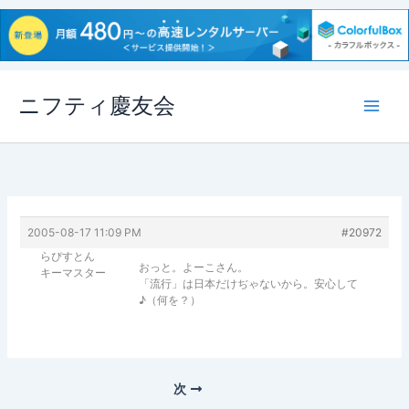
内
ニフティ慶友会
容
を
ス
キ
ッ
プ
2005-08-17 11:09 PM
#20972
らぴすとん
おっと。よーこさん。
キーマスター
「流行」は日本だけぢゃないから。安心して
♪（何を？）
次