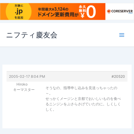
内
ニフティ慶友会
容
を
ス
キ
ッ
プ
2005-02-17 8:04 PM
#20520
Hiroko
そうなの、指導申し込みを見送っちゃったの
キーマスター
～。
せっかくメージンと京都でおいしいものを食べ
るニンジンをぶさらさげていたのに。しくしく
しく。