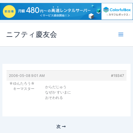
内
ニフティ慶友会
容
を
ス
キ
ッ
プ
2006-05-08 9:01 AM
#19347
☆ゆんたろう☆
からだじゅう
キーマスター
なぜか すいまに
おそわれる
次