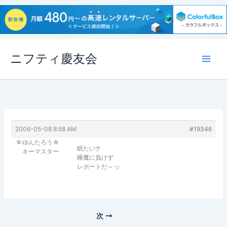
内
ニフティ慶友会
容
を
ス
キ
ッ
プ
2006-05-08 8:58 AM
#19346
☆ゆんたろう☆
眠たいナ
キーマスター
睡魔に負けず
レポートだ～っ
次