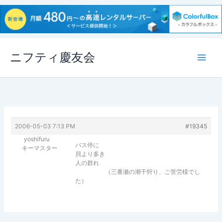
内
ニフティ慶友会
容
を
ス
キ
ッ
プ
2006-05-03 7:13 PM
#19345
yoshifuru
バス停に
キーマスター
貝より多き
人の群れ
（三番瀬の潮干狩り、ご苦労様でし
た）