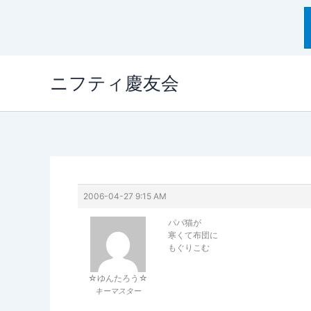
内
ニフティ慶友会
容
を
ス
キ
ッ
プ
2006-04-27 9:15 AM
パパ猫が
寒くて布団に
もぐりこむ
☆ゆんたろう☆
キーマスター