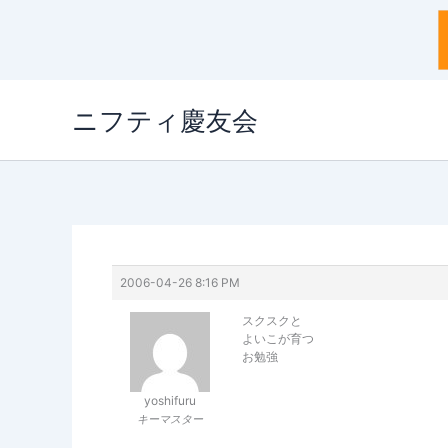
内
ニフティ慶友会
容
を
ス
キ
ッ
プ
2006-04-26 8:16 PM
スクスクと
よいこが育つ
お勉強
yoshifuru
キーマスター