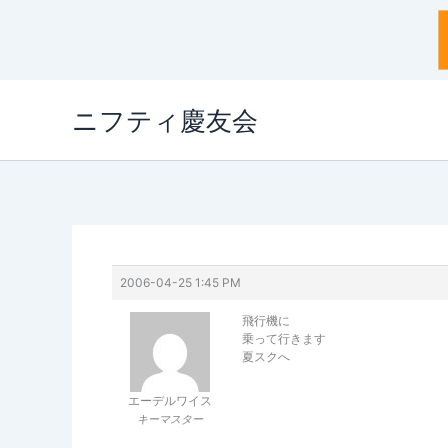
内
ニフティ慶友会
容
を
ス
キ
ッ
プ
2006-04-25 1:45 PM
飛行機に
乗って行きます
夏スクへ
エーデルワイス
キーマスター