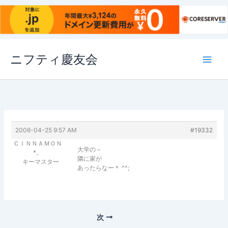
内
ニフティ慶友会
容
を
ス
キ
ッ
プ
2006-04-25 9:57 AM
#19332
ＣＩＮＮＡＭＯＮ
大学の～
*。
隣に家が
キーマスター
あったらなー＊ ^^;
次