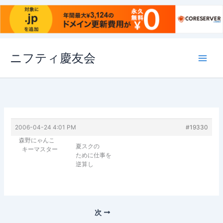
内
ニフティ慶友会
容
を
ス
キ
ッ
プ
2006-04-24 4:01 PM
#19330
森野にゃんこ
夏スクの
キーマスター
ために仕事を
逆算し
次