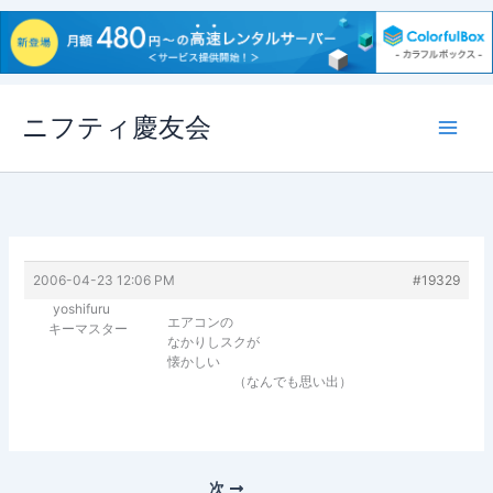
内
ニフティ慶友会
容
を
ス
キ
ッ
プ
2006-04-23 12:06 PM
#19329
yoshifuru
エアコンの
キーマスター
なかりしスクが
懐かしい
（なんでも思い出）
次