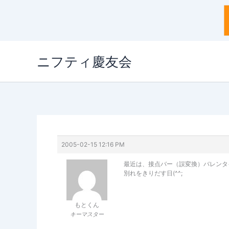
内
ニフティ慶友会
容
を
ス
キ
ッ
プ
2005-02-15 12:16 PM
最近は、接点バー（誤変換）バレンタ
別れをきりだす日(^^;
もとくん
キーマスター