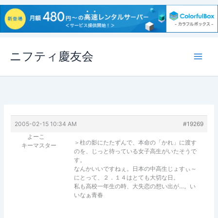
内
ニフティ慶友会
容
を
ス
キ
ッ
プ
2005-02-15 10:34 AM
#19269
よーこ
＞柱の影にたたずんで、本命の「かれ」に渡す
キーマスター
のを、じっと待っている女子高生がいたそうで
す。
なんかいいですねぇ。日本の中高生じょすぃ～
にとって、２．１４はとても大切な日。
私も高校一年生の時、大失恋の想い出が…。い
いなぁ青春