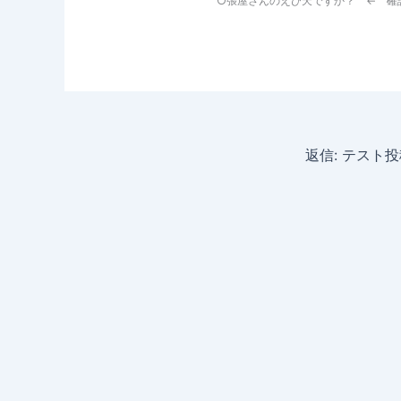
○張屋さんのえび天ですか？ ← 確
返信: テスト