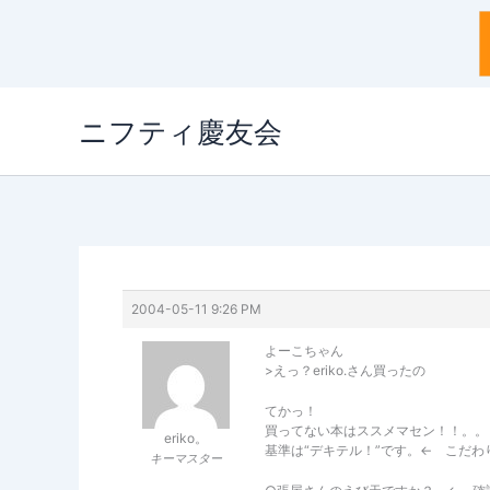
内
ニフティ慶友会
容
を
ス
キ
ッ
プ
2004-05-11 9:26 PM
よーこちゃん
>えっ？eriko.さん買ったの
てかっ！
買ってない本はススメマセン！！。。
eriko。
基準は“デキテル！”です。← こだわ
キーマスター