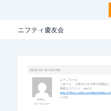
内
ニフティ慶友会
容
を
ス
キ
ッ
プ
2004-05-10 4:23 PM
よーこちゃん
ごめーん、三井せんせの本の詳細はこ
気軽なラウンジ part２
http://nifkei.cside.com/bbs/mibbs
>>03
eriko。
キーマスター