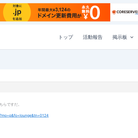
トップ
活動報告
掲示板
ちらですだ。
.cgi?mo=p&fo=lounge&tn=0124