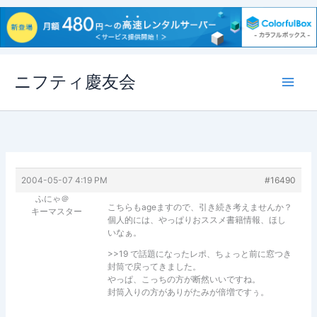
内
ニフティ慶友会
容
を
ス
キ
ッ
プ
2004-05-07 4:19 PM
#16490
ふにゃ＠
こちらもageますので、引き続き考えませんか？
キーマスター
個人的には、やっぱりおススメ書籍情報、ほし
いなぁ。
>>19 で話題になったレポ、ちょっと前に窓つき
封筒で戻ってきました。
やっぱ、こっちの方が断然いいですね。
封筒入りの方がありがたみが倍増ですぅ。