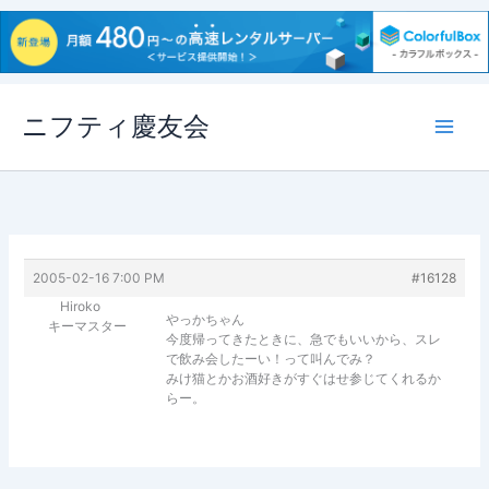
内
ニフティ慶友会
容
を
ス
キ
ッ
プ
2005-02-16 7:00 PM
#16128
Hiroko
やっかちゃん
キーマスター
今度帰ってきたときに、急でもいいから、スレ
で飲み会したーい！って叫んでみ？
みけ猫とかお酒好きがすぐはせ参じてくれるか
らー。