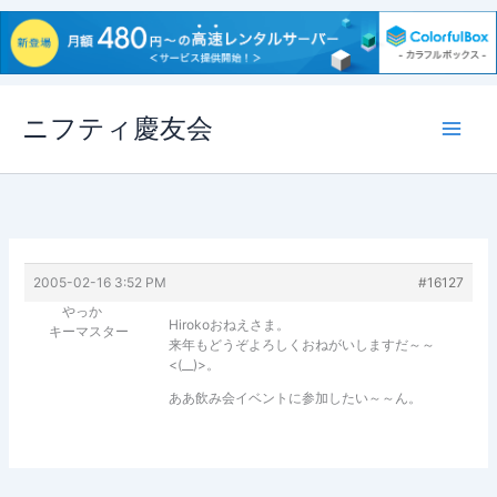
内
ニフティ慶友会
容
を
ス
キ
ッ
プ
2005-02-16 3:52 PM
#16127
やっか
Hirokoおねえさま。
キーマスター
来年もどうぞよろしくおねがいしますだ～～
<(__)>。
ああ飲み会イベントに参加したい～～ん。