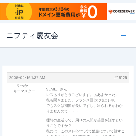
内
ニフティ慶友会
容
を
ス
キ
ッ
プ
2005-02-16 1:37 AM
#16125
やっか
SEME。さん
キーマスター
レスありがとうございます。ああよかった。
私も聞きました。フランス語(スク)は丁寧。
でもスクは期間が長いですし、出られるかわか
りませんので・・・
理想の生活って、周りの人間が英語を話すとい
うことですか？
私には、このスレ(orニフ)で勉強について話すこ