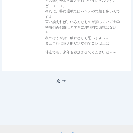
とのほうがよっぽど有益でハイレベルですけ
ど･･･(＋_+。
それに、特に通教ではハンデや負担も多いんで
すよ。
言い換えれば、いろんなものが揃っていて大学
密着の首都圏ほど学習に理想的な環境はない
と、
私のほうが折に触れ恋しく思います～～。
まぁこれは個人的な話なのでコレ以上は。
伴走でも、来年も参加させてくださいね～～
次