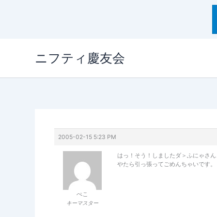
内
ニフティ慶友会
容
を
ス
キ
ッ
プ
2005-02-15 5:23 PM
はっ！そう！しましたダ＞ふにゃさん
やたら引っ張ってごめんちゃいです。
ぺこ
キーマスター