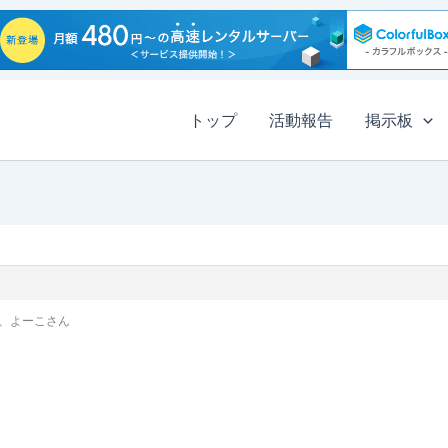
トップ
活動報告
掲示板
、よーこさん