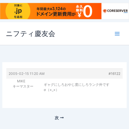
内
ニフティ慶友会
容
を
ス
キ
ッ
プ
2005-02-15 11:20 AM
#16122
MIKE
ギャグにしろおやじ度にしろランク外です
キーマスター
σ（×_×）
次